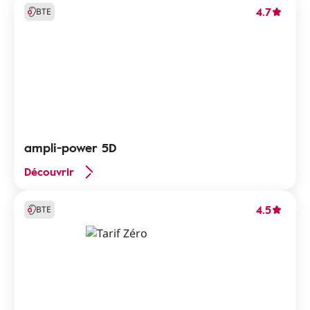
4.7
BTE
ampli-power 5D
Découvrir
4.5
BTE