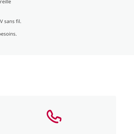
eille
 sans fil.
besoins.