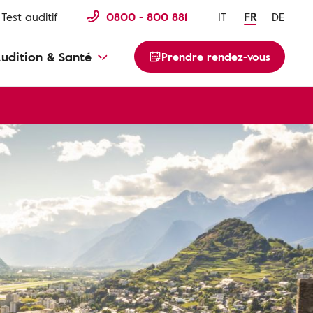
Test auditif
0800 - 800 881
IT
FR
DE
udition & Santé
Prendre rendez-vous