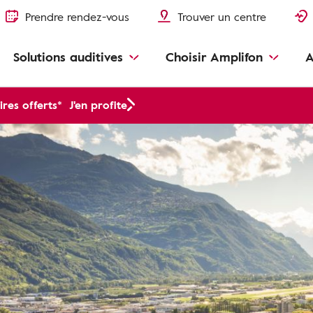
Prendre rendez-vous
Trouver un centre
Solutions auditives
Choisir Amplifon
A
res offerts*
J'en profite