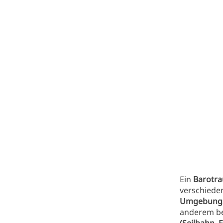
Ein
Barotr
verschiede
Umgebungsd
anderem b