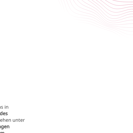
s in
des
tehen unter
ngen