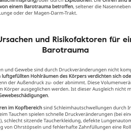
Fallschirmsprung)
oder durch
Explosionen
. Die
Ohren sind 
 von einem Barotrauma betroffen
, seltener die Nasenneben
 Lunge oder der Magen-Darm-Trakt.
Ursachen und Risikofaktoren für ei
Barotrauma
ten und Gewebe sind durch Druckveränderungen nicht komp
n luftgefüllten Hohlräumen des Körpers verdichten sich od
enn der Außendruck zu- oder abnimmt. Diese Volumenver
 Körper ausgeglichen werden. Ist dieser Ausgleich nicht m
Gewebeschädigungen
.
oren im Kopfbereich
sind Schleimhautschwellungen durch I
 Beim Tauchen spielen schnelle Druckveränderungen (bei ei
l), schlecht sitzende Taucherkleidung, defekte Lungenauto
 von Ohrstöpseln und fehlerhafte Zahnfüllungen eine Roll