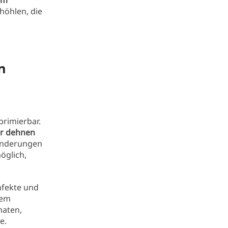
am
höhlen, die
n
rimierbar.
er dehnen
änderungen
öglich,
nfekte und
nem
maten,
e.