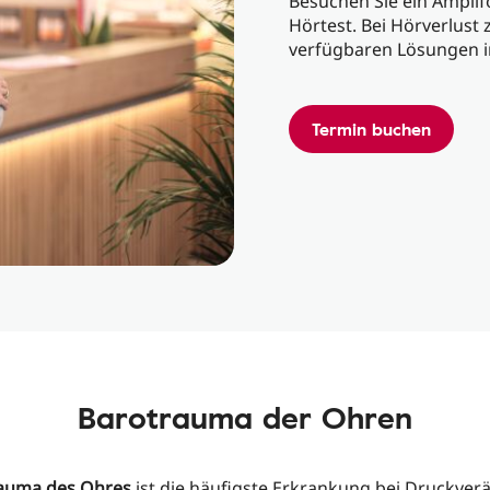
Besuchen Sie ein Amplif
Hörtest. Bei Hörverlust
verfügbaren Lösungen i
Termin buchen
Barotrauma der Ohren
auma des Ohres
ist die häufigste Erkrankung bei Druckve