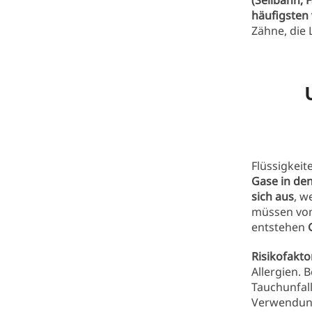
(Seilbahn, 
häufigsten
Zähne, die
Flüssigkei
Gase in de
sich aus
, w
müssen vom
entstehen
Risikofakt
Allergien.
Tauchunfal
Verwendung