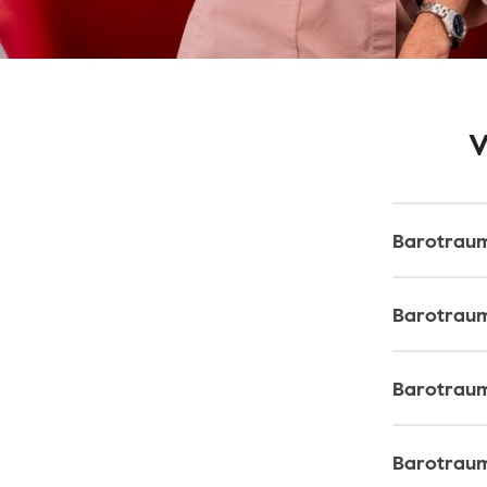
V
Barotrau
Barotrau
Barotrau
Barotrau