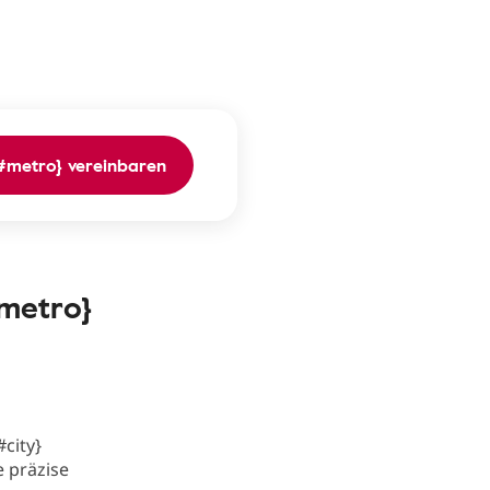
{#metro} vereinbaren
metro}
city}
e präzise