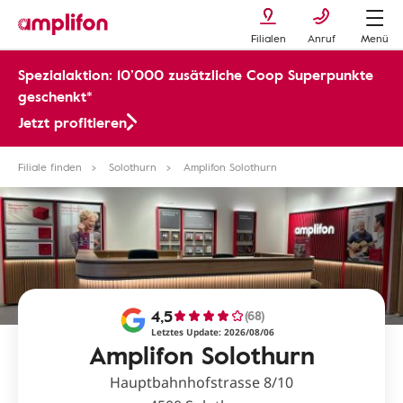
Filialen
Anruf
Menü
Spezialaktion: 10’000 zusätzliche Coop Superpunkte
geschenkt*
Jetzt profitieren
Filiale finden
Solothurn
Amplifon Solothurn
4,5
(68)
Letztes Update: 2026/08/06
Amplifon Solothurn
Hauptbahnhofstrasse 8/10