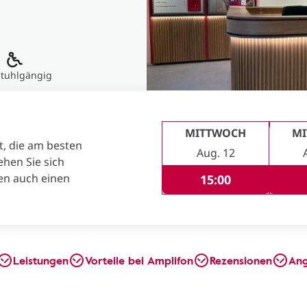
stuhlgängig
MITTWOCH
M
t, die am besten
Aug. 12
ehen Sie sich
en auch einen
15:00
Leistungen
Vorteile bei Amplifon
Rezensionen
An