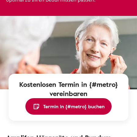
Kostenlosen Termin in {#metro}
vereinbaren
Termin in {#metro} buchen