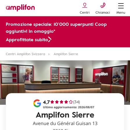
Centri
Chiamaci
Menu
Promozione speciale: 10’000 superpunti Coop
aggiuntivi in omaggio*
Approfittate subito
Centri Amplifon Svizzera
Amplifon Sierre
4,7
(34)
Ultimo aggiornamento: 2026/08/07
Amplifon Sierre
Avenue du Général Guisan 13