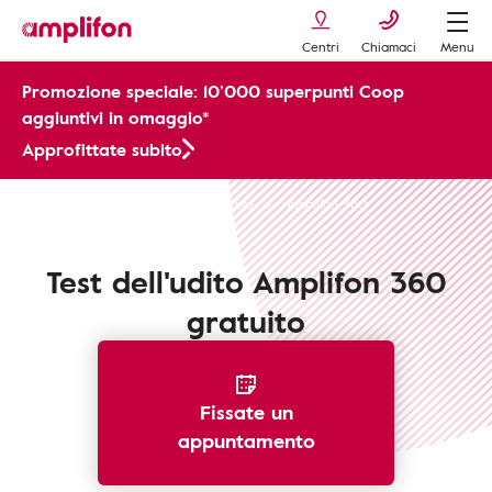
Centri
Chiamaci
Menu
Promozione speciale: 10’000 superpunti Coop
aggiuntivi in omaggio*
Approfittate subito
I nostri servizi
Test Udito Gratuito
Amplifon 360
Test dell'udito Amplifon 360
gratuito
Fissate un
appuntamento