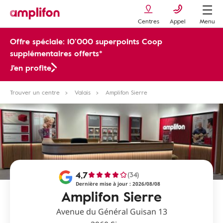
Centres
Appel
Menu
Offre spéciale: 10’000 superpoints Coop
supplémentaires offerts*
J'en profite
Trouver un centre
Valais
Amplifon Sierre
4,7
(34)
Dernière mise à jour : 2026/08/08
Amplifon Sierre
Avenue du Général Guisan 13