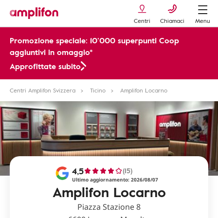
Centri
Chiamaci
Menu
Promozione speciale: 10’000 superpunti Coop
aggiuntivi in omaggio*
Approfittate subito
Centri Amplifon Svizzera
Ticino
Amplifon Locarno
4,5
(15)
Ultimo aggiornamento: 2026/08/07
Amplifon Locarno
Piazza Stazione 8