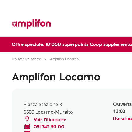
Offre spéciale: 10’000 superpoints Coop supplémentai
Trouver un centre
Amplifon Locarno
Amplifon Locarno
Ouvertu
Piazza Stazione 8
13:00
6600 Locarno-Muralto
Horaire
Voir l'itinéraire
091 743 93 00