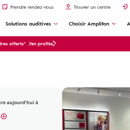
Prendre rendez-vous
Trouver un centre
Solutions auditives
Choisir Amplifon
A
res offerts*
J'en profite
re aujourd'hui à
s