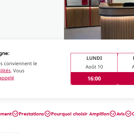
gne:
LUNDI
us conviennent le
Août 10
lités
. Vous
rappelé
16:00
ement
Prestations
Pourquoi choisir Amplifon
Avis