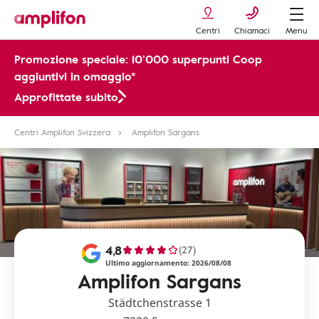
Centri
Chiamaci
Menu
Promozione speciale: 10’000 superpunti Coop
aggiuntivi in omaggio*
Approfittate subito
Centri Amplifon Svizzera
Amplifon Sargans
4,8
(27)
Ultimo aggiornamento: 2026/08/08
Amplifon Sargans
Städtchenstrasse 1