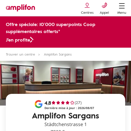
Centres
Appel
Menu
Offre spéciale: 10’000 superpoints Coop
supplémentaires offerts*
J'en profite
Trouver un centre
Amplifon Sargans
4,8
(27)
Dernière mise à jour : 2026/08/07
Amplifon Sargans
Städtchenstrasse 1