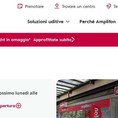
Prenotare
Trovare un centro
Te
Soluzioni uditive
Perché Amplifon
ivi in omaggio*
Approfittate subito
rossimo lunedì alle
apertura