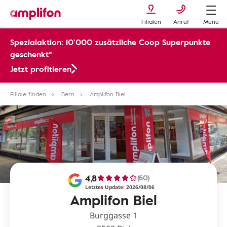
Filialen
Anruf
Menü
Spezialaktion: 10’000 zusätzliche Coop Superpunkte
geschenkt*
Jetzt profitieren
Filiale finden
Bern
Amplifon Biel
4,8
(60)
Letztes Update: 2026/08/06
Amplifon Biel
Burggasse 1