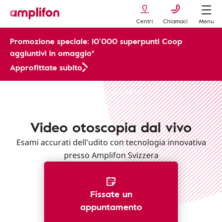
Centri
Chiamaci
Menu
Promozione speciale: 10’000 superpunti Coop
aggiuntivi in omaggio*
Approfittate subito
Servizi Post Vendita
Video otoscopia dal vivo
Video otoscopia dal vivo
Esami accurati dell'udito con tecnologia innovativa
presso Amplifon Svizzera
Fissate un
appuntamento