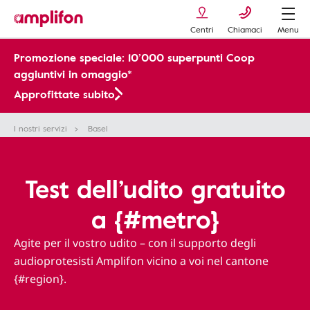
Centri
Chiamaci
Menu
Promozione speciale: 10’000 superpunti Coop
aggiuntivi in omaggio*
Approfittate subito
I nostri servizi
Basel
Test dell’udito gratuito
a {#metro}
Agite per il vostro udito – con il supporto degli
audioprotesisti Amplifon vicino a voi nel cantone
{#region}.