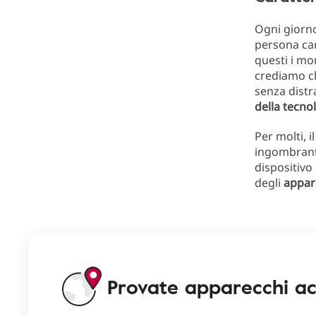
Ogni giorno
persona car
questi i mo
crediamo c
senza distr
della
tecnol
Per molti, 
ingombranti
dispositivo
degli
appare
Provate apparecchi acu