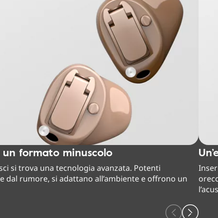
n un formato minuscolo
Un’
usci si trova una tecnologia avanzata. Potenti
Inser
e dal rumore, si adattano all’ambiente e offrono un
orecc
l’acu