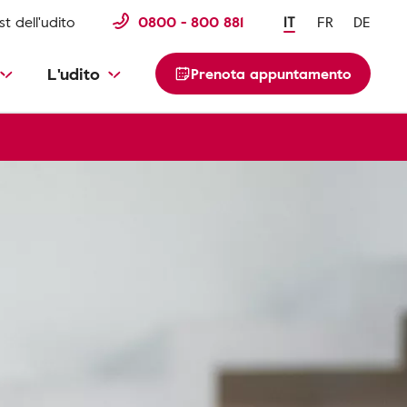
st dell'udito
0800 - 800 881
IT
FR
DE
L'udito
Prenota appuntamento