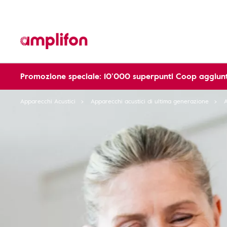
Promozione speciale: 10’000 superpunti Coop aggiunt
Apparecchi Acustici
Apparecchi acustici di ultima generazione
A