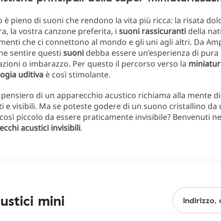
 è pieno di suoni che rendono la vita più ricca: la risata dol
a, la vostra canzone preferita, i
suoni
rassicuranti
della nat
menti che ci connettono al mondo e gli uni agli altri. Da Amp
he sentire questi
suoni
debba essere un’esperienza di pura 
azioni o imbarazzo. Per questo il percorso verso la
miniatur
ogia uditiva
è così stimolante.
il pensiero di un apparecchio acustico richiama alla mente di
 e visibili. Ma se poteste godere di un suono cristallino da
 così piccolo da essere praticamente invisibile? Benvenuti 
cchi acustici invisibili
.
stici mini