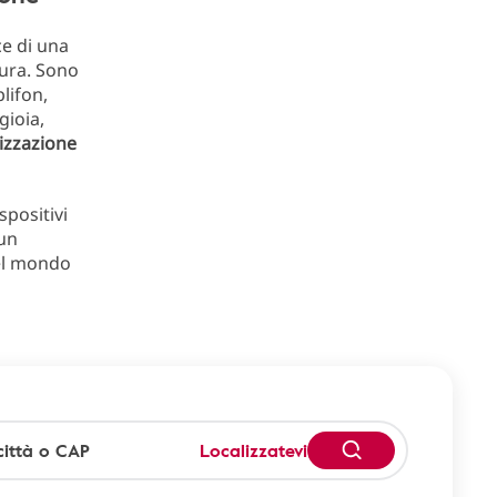
ce di una
ura. Sono
lifon,
gioia,
izzazione
spositivi
 un
nel mondo
Localizzatevi