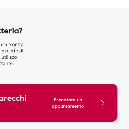
teria?
e usa e getta,
permette di
 utilizzo
tante.
arecchi
Prenotate un
appuntamento