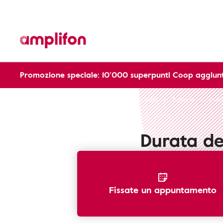
Promozione speciale: 10’000 superpunti Coop aggiunt
Apparecchi Acustici
Cura apparecchi acustici
Batterie
Dura
Durata del
Fissate un appuntamento