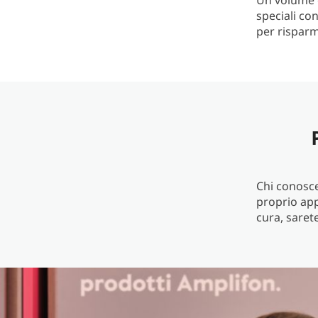
Un volume 
speciali co
per risparm
Chi conosce 
proprio app
cura, saret