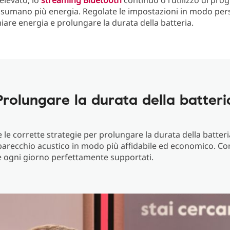
elevato, lo
streaming Bluetooth
continuo o l’utilizzo di pr
nsumano più energia. Regolate le impostazioni in modo per
iare energia e prolungare la durata della batteria.
Prolungare la durata della batteri
le corrette strategie per prolungare la durata della batteria 
arecchio acustico in modo più affidabile ed economico. Con
e ogni giorno perfettamente supportati.