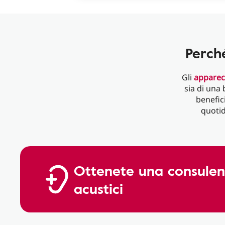
Perch
Gli
apparecc
sia di una
benefici
quoti
Ottenete una consulenz
acustici