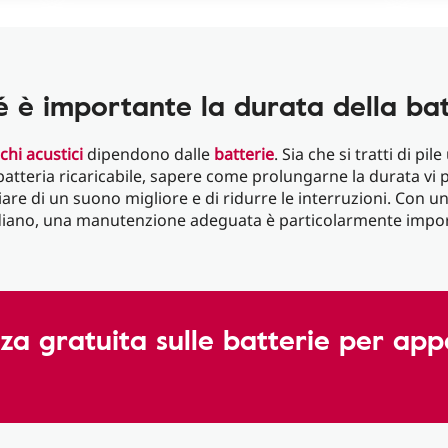
é è importante la durata della bat
hi acustici
dipendono dalle
batterie
. Sia che si tratti di pil
 batteria ricaricabile, sapere come prolungarne la durata vi 
are di un suono migliore e di ridurre le interruzioni. Con un
diano, una manutenzione adeguata è particolarmente impor
a gratuita sulle batterie per app