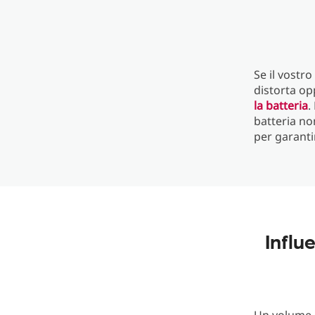
Se il vostr
distorta op
la batteria
.
batteria no
per garanti
Influ