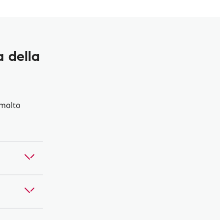
a della
 molto