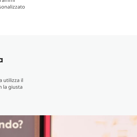
ogrammi
sonalizzato
a
utilizza il
 la giusta