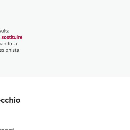
sulta
o
sostituire
quando la
ssionista
ecchio