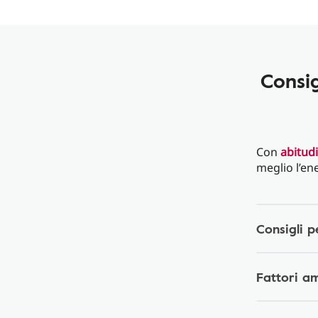
Consig
Con
abitudi
meglio l’ene
Consigli p
Fattori am