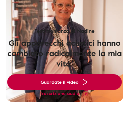
Testimonianza di Nadine
Gli apparecchi acustici hanno
cambiato radicalmente la mia
vita.
Guardate il video
Trascrizione audio