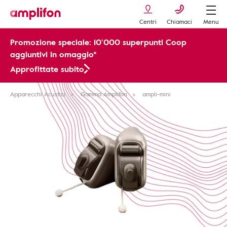
Centri
Chiamaci
Menu
Promozione speciale: 10’000 superpunti Coop
aggiuntivi in omaggio*
Approfittate subito
Apparecchi Acustici
Gamma Amplifon
ampli-mini