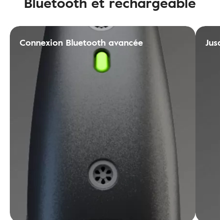
Bluetooth et rechargeable
Connexion Bluetooth avancée
Jus