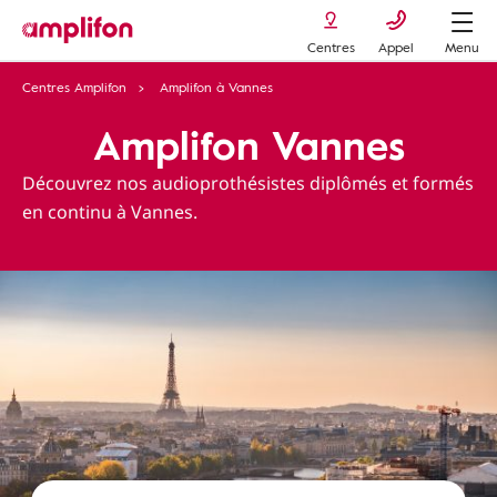
Centres
Appel
Menu
Centres Amplifon
Amplifon à Vannes
Amplifon Vannes
Découvrez nos audioprothésistes diplômés et formés
en continu à Vannes.