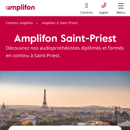
Centres
Appel
Menu
Centres Amplifon
Amplifon à Saint Priest
Amplifon Saint-Priest
Découvrez nos audioprothésistes diplômés et formés
en continu à Saint-Priest.