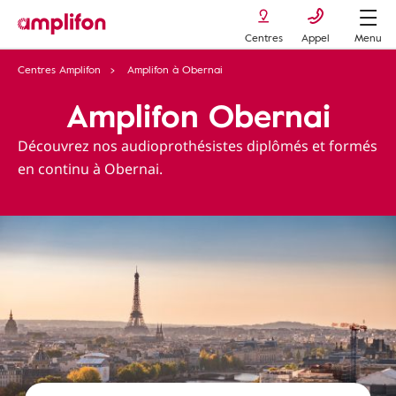
Centres
Appel
Menu
Centres Amplifon
Amplifon à Obernai
Amplifon Obernai
Découvrez nos audioprothésistes diplômés et formés
en continu à Obernai.