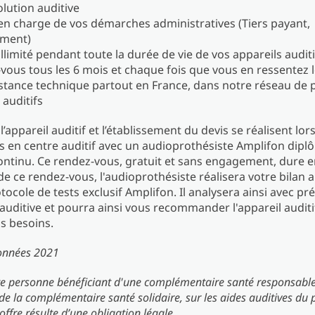
olution auditive
 en charge de vos démarches administratives (Tiers payant,
ement)
illimité pendant toute la durée de vie de vos appareils auditi
vous tous les 6 mois et chaque fois que vous en ressentez 
stance technique partout en France, dans notre réseau de 
 auditifs
l’appareil auditif et l’établissement du devis se réalisent lor
 en centre auditif avec un audioprothésiste Amplifon dipl
ntinu. Ce rendez-vous, gratuit et sans engagement, dure e
 de ce rendez-vous, l'audioprothésiste réalisera votre bilan 
tocole de tests exclusif Amplifon. Il analysera ainsi avec pr
auditive et pourra ainsi vous recommander l'appareil auditif
s besoins.
onnées 2021
te personne bénéficiant d'une complémentaire santé responsabl
 de la complémentaire santé solidaire, sur les aides auditives du
 offre résulte d’une obligation légale.