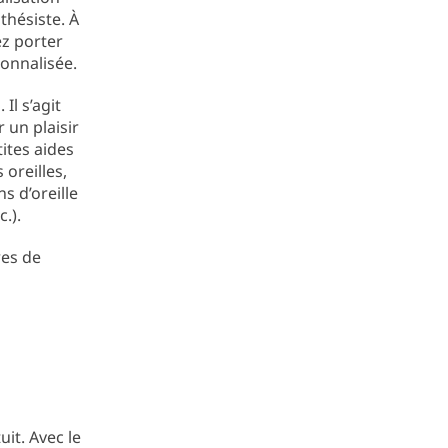
thésiste. À
z porter
onnalisée.
Il s’agit
 un plaisir
ites aides
 oreilles,
s d’oreille
.).
res de
it. Avec le