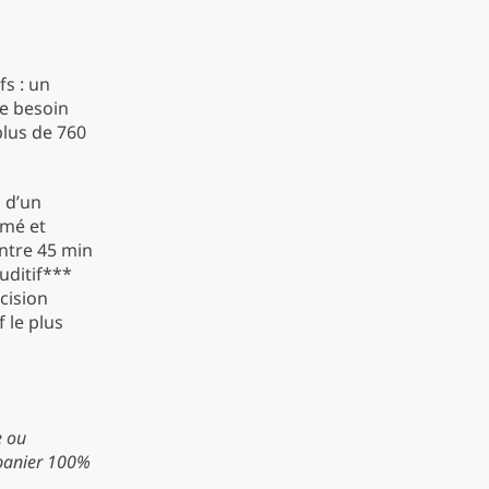
fs : un
le besoin
plus de 760
s d’un
ômé et
ntre 45 min
auditif***
écision
 le plus
e ou
 panier 100%