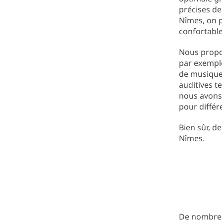
précises d
Nîmes, on 
confortable
Nous prop
par exemple
de musique 
auditives t
nous avons 
pour différ
Bien sûr, d
Nîmes.
De nombreux