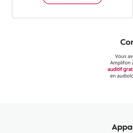
Con
Vous av
Amplifon 
auditif grat
en audiolo
Appar