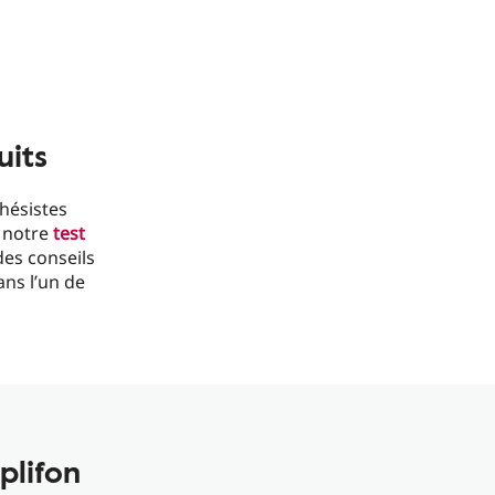
uits
hésistes
c notre
test
des conseils
ans l’un de
plifon