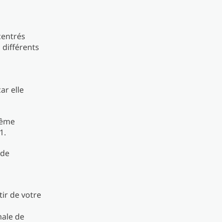
centrés
 différents
ar elle
même
1.
 de
ir de votre
male de