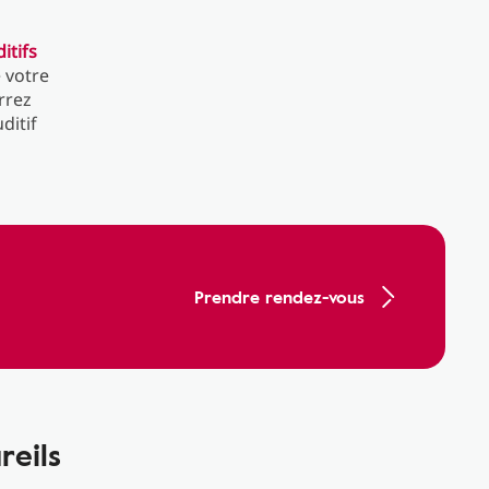
itifs
e votre
rrez
ditif
Prendre rendez-vous
reils