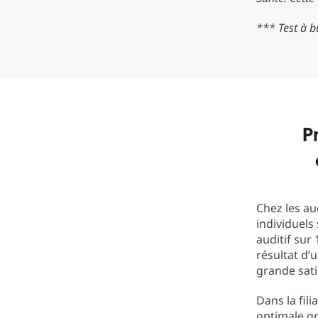
*** Test à b
P
Chez les au
individuels
auditif sur
résultat d’
grande sati
Dans la fil
optimale gr