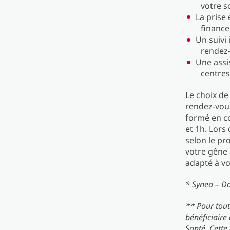
votre s
La prise
financ
Un suivi 
rendez-
Une assi
centres
Le choix de 
rendez-vous
formé en co
et 1h. Lors
selon le pro
votre gêne 
adapté à vo
* Synea – D
** Pour tou
bénéficiaire
Santé. Cette