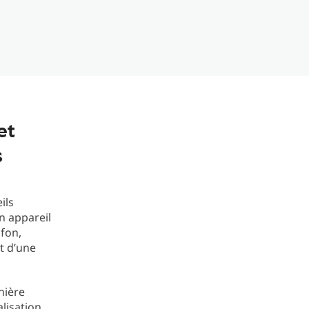
et
s
ils
n appareil
ifon,
t d’une
nière
alisation