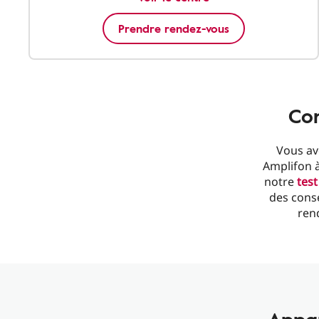
Prendre rendez-vous
Con
Vous av
Amplifon à
notre
test
des conse
rend