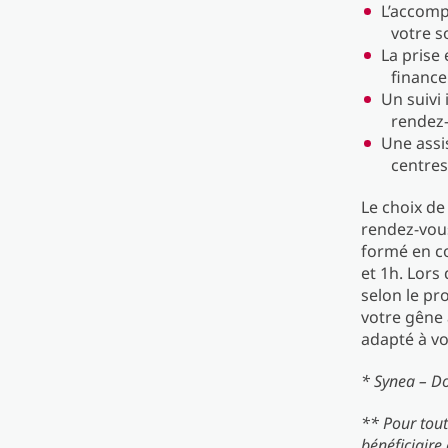
L’accomp
votre s
La prise
financ
Un suivi 
rendez-
Une assi
centres
Le choix de 
rendez-vous
formé en co
et 1h. Lors
selon le pro
votre gêne 
adapté à vo
* Synea – D
** Pour tou
bénéficiaire