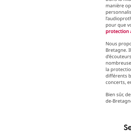
manière opt
personnali
l’audioprot
pour que vo
protection 
Nous prop
Bretagne. I
d’écouteurs
nombreuses 
la protecti
différents 
concerts, en
Bien sûr, d
de-Bretagn
S