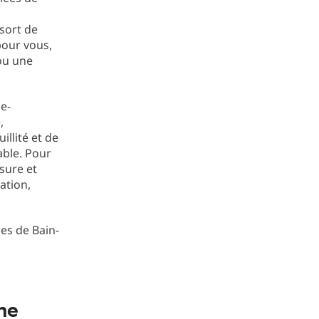
sort de
pour vous,
ou une
e-
,
illité et de
able. Pour
sure et
ation,
es de Bain-
ne