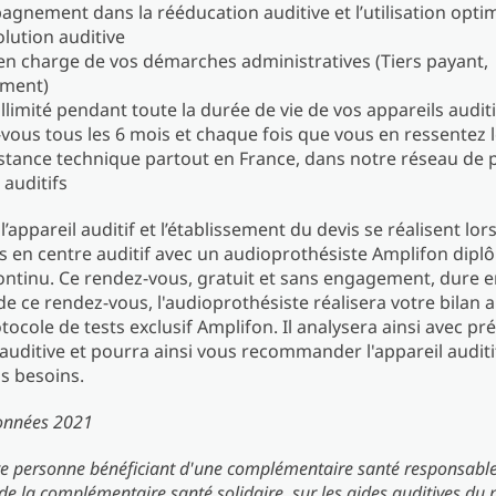
agnement dans la rééducation auditive et l’utilisation opti
olution auditive
 en charge de vos démarches administratives (Tiers payant,
ement)
illimité pendant toute la durée de vie de vos appareils auditi
vous tous les 6 mois et chaque fois que vous en ressentez 
stance technique partout en France, dans notre réseau de 
 auditifs
l’appareil auditif et l’établissement du devis se réalisent lor
 en centre auditif avec un audioprothésiste Amplifon dipl
ntinu. Ce rendez-vous, gratuit et sans engagement, dure e
 de ce rendez-vous, l'audioprothésiste réalisera votre bilan 
tocole de tests exclusif Amplifon. Il analysera ainsi avec pr
auditive et pourra ainsi vous recommander l'appareil auditif
s besoins.
onnées 2021
te personne bénéficiant d'une complémentaire santé responsabl
 de la complémentaire santé solidaire, sur les aides auditives du