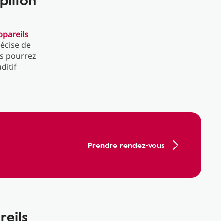
plifon
ppareils
récise de
us pourrez
ditif
Prendre rendez-vous
reils