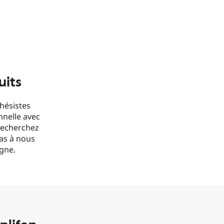
uits
hésistes
nnelle avec
 recherchez
pas à nous
gne.