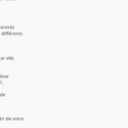
centrés
 différents
ar elle
même
1.
 de
ir de votre