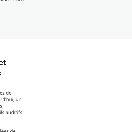
et
s
iez de
rd’hui, un
fs
ls auditifs
glées de