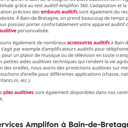
imale grâce au test auditif Amplifon 360. L’adaptation et la
sation précises des
embouts auditifs
sont également du res
hésiste. À Bain-de-Bretagne, on prend beaucoup de temps 
us puissiez porter confortablement votre appareil auditif 
auditive
personnalisée.
osons également de nombreux
accessoires auditifs
à Bain-d
l s’agit par exemple d’amplificateurs auditifs pour téléphone
 pour un plaisir de musique ou de télévision en toute tranqu
petites aides auditives techniques qui rendent la vie agré
on des oreilles, nous avons des protections auditives sur me
bouchons d’oreille pour différentes applications (chasse, nat
fants.m, etc.).
es
piles auditives
sont également disponibles dans nos centr
e.
ervices Amplifon à Bain-de-Bretag