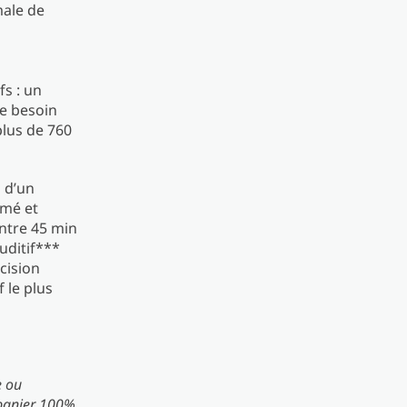
male de
fs : un
le besoin
plus de 760
s d’un
ômé et
ntre 45 min
auditif***
écision
 le plus
e ou
 panier 100%