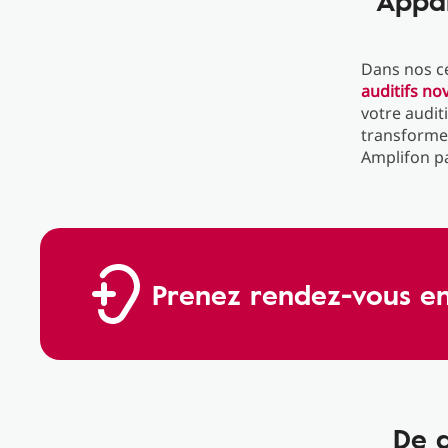
Appar
Dans nos c
auditifs n
votre audit
transformer
Amplifon pa
Prenez rendez-vous en
De q