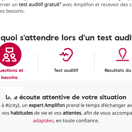
erver un
test auditif gratuit¹
avec Amplifon et recevoir des c
os besoins.
quoi s’attendre lors d’un test audi
uestions et
Test auditif
Résultats du
besoins
Une écoute attentive de votre situation
s
à #{city}, un
expert Amplifon
prend le temps d’échanger a
, vos
habitudes
de vie et vos
attentes
, afin de vous accomp
adaptées
, en toute confiance.