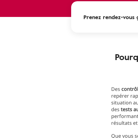
Prenez rendez-vous 
Pourq
Des
contrôl
repérer ra
situation a
des
tests a
performants
résultats 
Que vous so