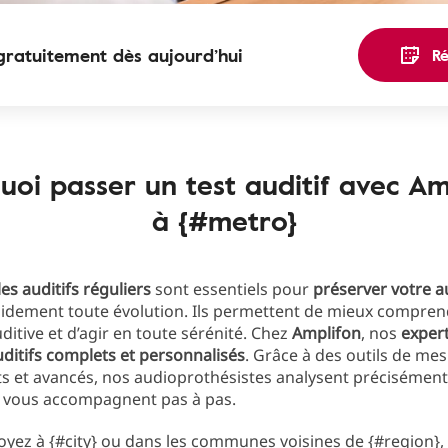
gratuitement dès aujourd’hui
R
uoi passer un test auditif avec Am
à {#metro}
es auditifs réguliers
sont essentiels pour
préserver votre a
pidement toute évolution. Ils permettent de mieux compren
uditive et d’agir en toute sérénité. Chez
Amplifon
, nos
exper
uditifs complets et
personnalisés
. Grâce à des outils de me
 et avancés, nos audioprothésistes analysent précisément
et vous accompagnent pas à pas.
yez à {#city} ou dans les communes voisines de {#region},