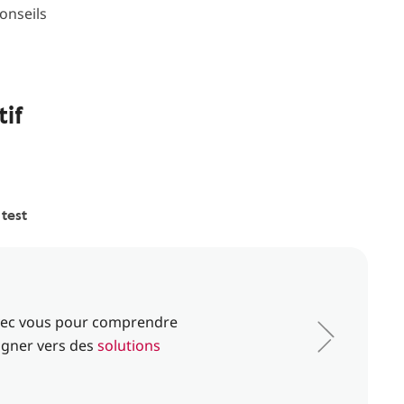
onseils
tif
 test
vec vous pour comprendre
agner vers des
solutions