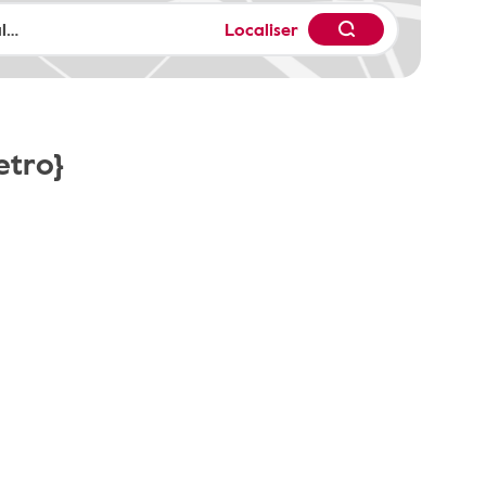
Localiser
etro}