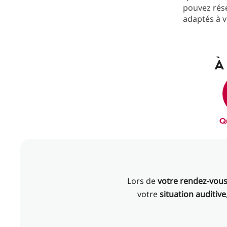
pouvez rés
adaptés à v
À 
Q
Lors de
votre rendez-vou
votre
situation auditive