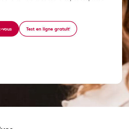
z-vous
Test en ligne gratuit¹