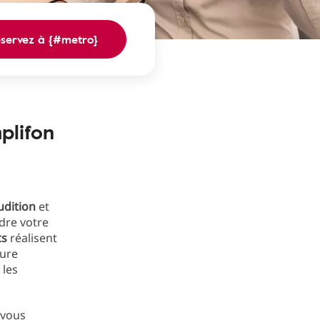
éservez à {#metro}
plifon
udition
et
dre votre
ts
réalisent
sure
 les
 vous