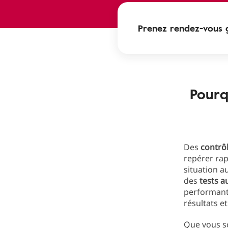
Prenez rendez-vous 
Pourq
Des
contrôl
repérer ra
situation a
des
tests a
performants
résultats 
Que vous so