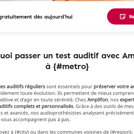
gratuitement dès aujourd’hui
R
uoi passer un test auditif avec Am
à {#metro}
es auditifs réguliers
sont essentiels pour
préserver votre a
pidement toute évolution. Ils permettent de mieux compren
uditive et d’agir en toute sérénité. Chez
Amplifon
, nos
exper
uditifs complets et
personnalisés
. Grâce à des outils de me
 et avancés, nos audioprothésistes analysent précisément
et vous accompagnent pas à pas.
yez à {#city} ou dans les communes voisines de {#region},