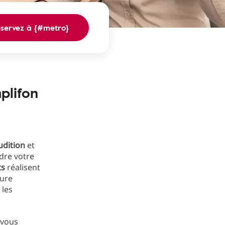
éservez à {#metro}
plifon
udition
et
dre votre
ts
réalisent
sure
 les
 vous