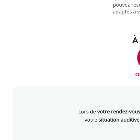
pouvez rés
adaptés à v
À 
Q
Lors de
votre rendez-vou
votre
situation auditive