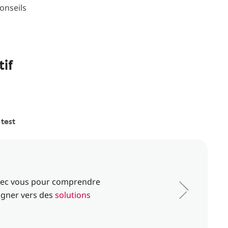
onseils
tif
 test
vec vous pour comprendre
agner vers des
solutions