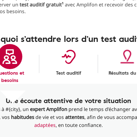
erver un
test auditif gratuit¹
avec Amplifon et recevoir des c
os besoins.
quoi s’attendre lors d’un test audi
uestions et
Test auditif
Résultats du
besoins
Une écoute attentive de votre situation
s
à #{city}, un
expert Amplifon
prend le temps d’échanger a
, vos
habitudes
de vie et vos
attentes
, afin de vous accomp
adaptées
, en toute confiance.