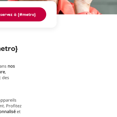
éservez à {#metro}
metro}
dans
nos
ure
,
: des
appareils
t. Profitez
nnalisé
et