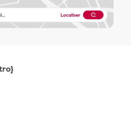
Localiser
tro}