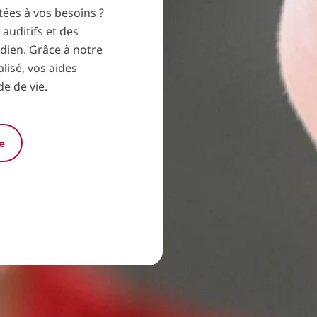
tées à vos besoins ?
auditifs et des
idien. Grâce à notre
isé, vos aides
e de vie.
e