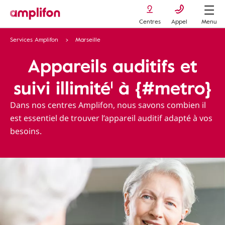
Centres
Appel
Menu
Services Amplifon
Marseille
Appareils auditifs et
suivi illimité¹ à {#metro}
Dans nos centres Amplifon, nous savons combien il
est essentiel de trouver l’appareil auditif adapté à vos
besoins.