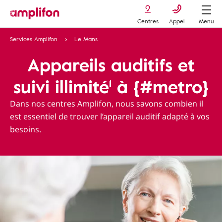
Centres
Appel
Menu
Services Amplifon
Le Mans
Appareils auditifs et
suivi illimité¹ à {#metro}
Dans nos centres Amplifon, nous savons combien il
est essentiel de trouver l’appareil auditif adapté à vos
besoins.