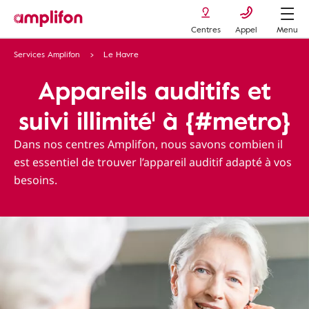
Centres
Appel
Menu
Services Amplifon
Le Havre
Appareils auditifs et
suivi illimité¹ à {#metro}
Dans nos centres Amplifon, nous savons combien il
est essentiel de trouver l’appareil auditif adapté à vos
besoins.