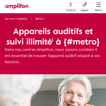
Centres
Appel
Menu
Services Amplifon
Belfort
Appareils auditifs et
suivi illimité¹ à {#metro}
Dans nos centres Amplifon, nous savons combien il
est essentiel de trouver l’appareil auditif adapté à vos
besoins.