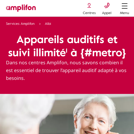
Centres
Appel
Menu
Services Amplifon
Albi
Appareils auditifs et
suivi illimité¹ à {#metro}
Dans nos centres Amplifon, nous savons combien il
est essentiel de trouver l’appareil auditif adapté à vos
besoins.