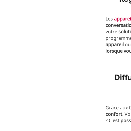
Les
apparei
conversati
votre
solut
programme 
appareil
ou
l
orsque vou
Diff
Grâce aux
confort
. Vo
? C’
est poss