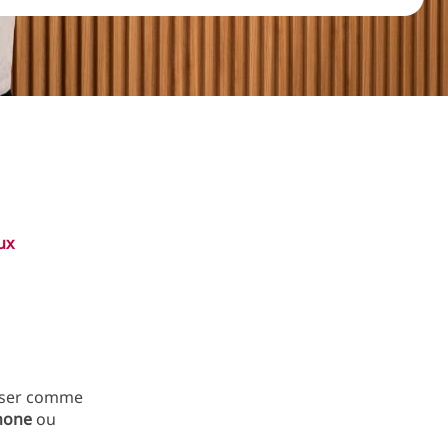
ux
liser comme
Phone
ou