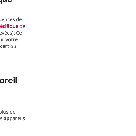
uences de
écifique
de
evées). Ce
ur votre
cert
ou
areil
plus de
s appareils