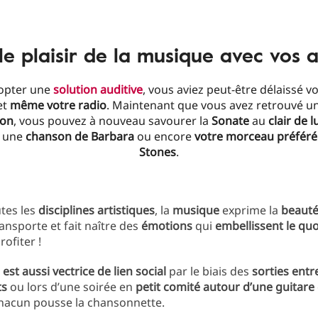
e plaisir de la musique avec vos a
dopter une
solution auditive
, vous aviez peut-être délaissé v
et
même votre radio
. Maintenant que vous avez retrouvé u
ion
, vous pouvez à nouveau savourer la
Sonate
au
clair de 
, une
chanson de Barbara
ou encore
votre morceau préféré
Stones
.
tes les
disciplines artistiques
, la
musique
exprime la
beauté 
ransporte et fait naître des
émotions
qui
embellissent le quo
ofiter !
st aussi vectrice de lien social
par le biais des
sorties entr
ts
ou lors d’une soirée en
petit comité autour d’une guitare
chacun pousse la chansonnette.