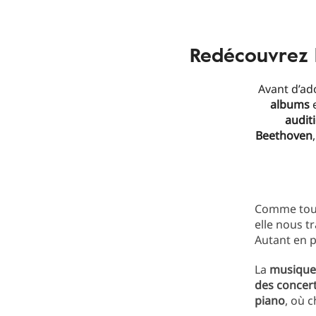
Redécouvrez l
Avant d’a
albums
audit
Beethoven
Comme tou
elle nous t
Autant en pr
La
musique e
des concer
piano
, où 