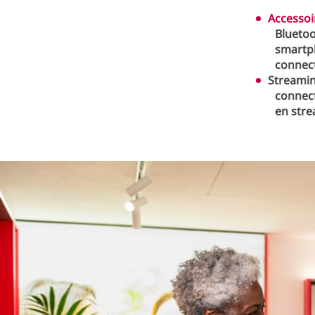
Accessoi
Blueto
smartp
connect
Streamin
connec
en str