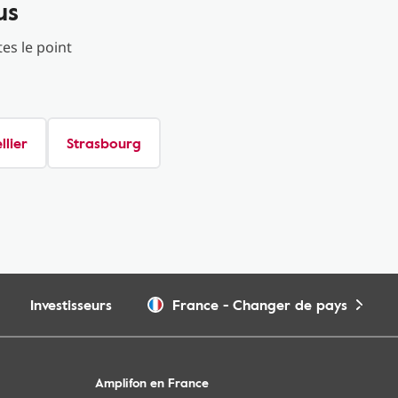
us
es le point
lier
Strasbourg
Investisseurs
France
-
Changer de pays
Amplifon en France