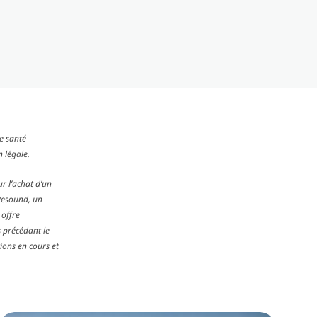
e santé
légale. ​
r l’achat d’un
Resound, un
 offre
 précédant le
ions en cours et