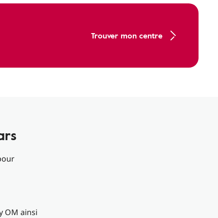
Trouver mon centre
ars
pour
gy OM ainsi