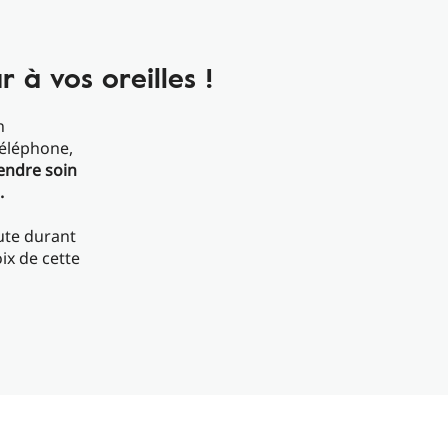
r à vos oreilles !
n
téléphone,
endre soin
.
oute durant
ix de cette