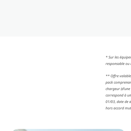
* Sur les équip
responsable ou b
** Offre valable
pack comprenan
chargeur (d’une 
correspond à une
01/03, date de 
hors accord mutu