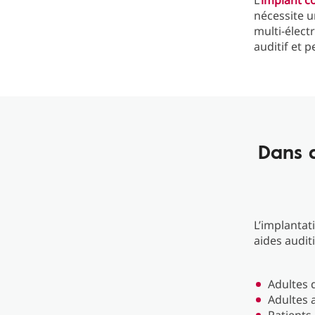
L’
implant c
nécessite u
multi-élect
auditif et 
Dans 
L’implantat
aides audit
Adultes 
Adultes 