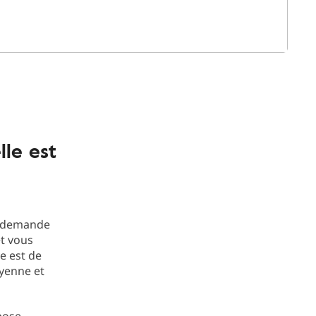
lle est
ne demande
et vous
ve est de
oyenne et