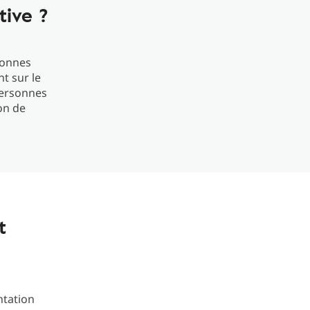
tive ?
sonnes
t sur le
personnes
on de
t
ntation