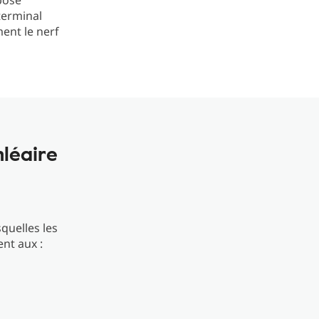
 pose
 terminal
ment le nerf
léaire
quelles les
ent aux :