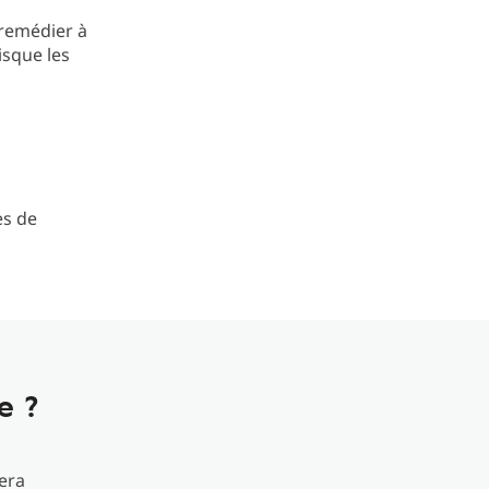
 remédier à
isque les
es de
e ?
lera