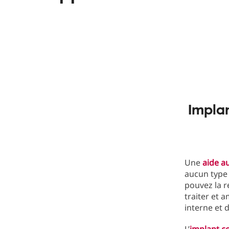
Implan
Une
aide au
aucun type 
pouvez la re
traiter et a
interne et d