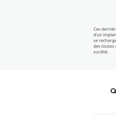
Ces dernièr
d’un implan
se recharg
des toutes 
surdité.
Q