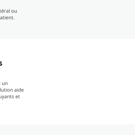
téral ou
atient.
s
t un
lution aide
uyants et