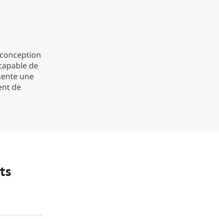
a conception
 capable de
sente une
ent de
ts