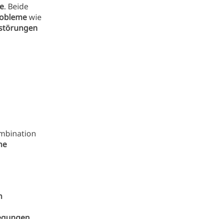
e
. Beide
obleme
wie
sstörungen
mbination
ne
n
egungen