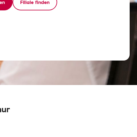
en
Filiale finden
nur