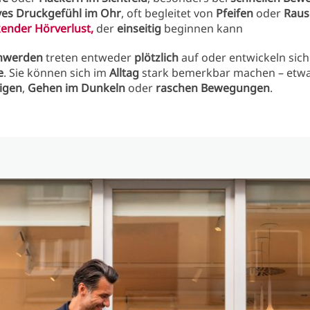
ves Druckgefühl im Ohr
, oft begleitet von
Pfeifen
oder
Raus
ender Hörverlust
,
der
einseitig
beginnen kann
hwerden
treten entweder
plötzlich
auf oder entwickeln sich
e
. Sie können sich im
Alltag
stark bemerkbar machen – etw
igen
,
Gehen im Dunkeln
oder
raschen Bewegungen
.