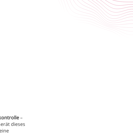
kontrolle
–
Gerät dieses
 eine