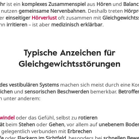
hr
ist ein
komplexes Zusammenspiel
aus
Hören
und
Balanc
nutzen
gemeinsame Nervenbahnen
. Deshalb treten
Hörpr
er
einseitiger
Hörverlust
oft zusammen mit
Gleichgewicht
ann
irritieren
– ist aber
medizinisch erklärbar
.
Typische Anzeichen für
Gleichgewichtsstörungen
des vestibulären Systems
machen sich meist durch eine Ko
lichen
und
sensorischen Beschwerden
bemerkbar.
Betroffe
n unter anderem:
windel
oder das Gefühl, selbst zu
rotieren
tät
beim
Stehen
oder
Gehen
, vor allem auf
unebenem Bode
, gelegentlich verbunden mit
Erbrechen
fe
oder
Flackern im Sichtfeld
, besonders bei
schnellen Bew