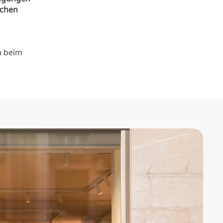
chen
a beim