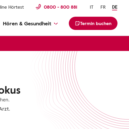
line Hörtest
0800 - 800 881
IT
FR
DE
Hören & Gesundheit
Termin buchen
okus
ehen.
Arzt.