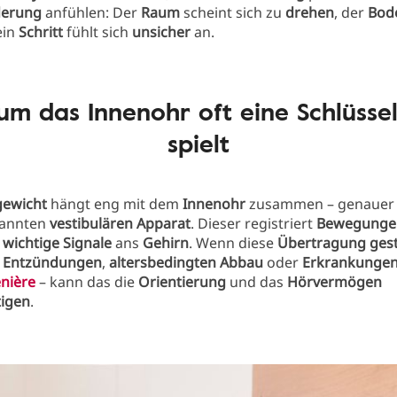
derung
anfühlen: Der
Raum
scheint sich zu
drehen
, der
Bod
ein
Schritt
fühlt sich
unsicher
an.
m das Innenohr oft eine Schlüssel
spielt
gewicht
hängt eng mit dem
Innenohr
zusammen – genauer 
annten
vestibulären Apparat
. Dieser registriert
Bewegunge
t
wichtige Signale
ans
Gehirn
. Wenn diese
Übertragung
ges
h
Entzündungen
,
altersbedingten Abbau
oder
Erkrankunge
nière
– kann das die
Orientierung
und das
Hörvermögen
tigen
.