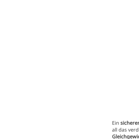
Ein
sichere
all das ve
Gleichgewi