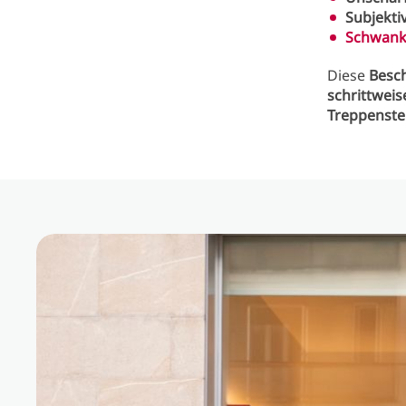
Subjekti
Schwank
Diese
Besc
schrittweis
Treppenste