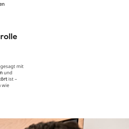
en
rolle
gesagt mit
n
und
tört
ist –
n
wie