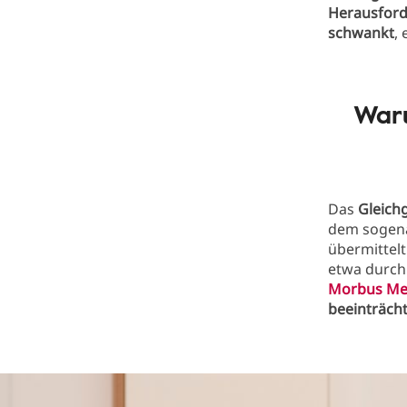
Herausfor
schwankt
, 
Waru
Das
Gleich
dem sogen
übermittel
etwa durc
Morbus Me
beeinträch