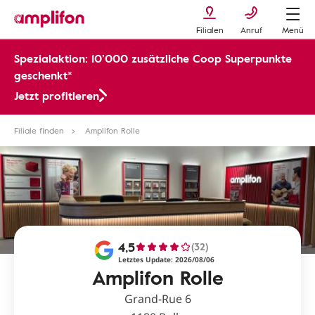
Filialen
Anruf
Menü
Spezialaktion: 10’000 zusätzliche Coop Superpunkte
geschenkt*
Jetzt profitieren
Filiale finden
Amplifon Rolle
4,5
(32)
Letztes Update: 2026/08/06
Amplifon Rolle
Grand-Rue 6