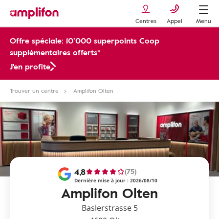
Centres
Appel
Menu
Offre spéciale: 10’000 superpoints Coop
supplémentaires offerts*
J'en profite
Trouver un centre
Amplifon Olten
4,8
(75)
Dernière mise à jour : 2026/08/10
Amplifon Olten
Baslerstrasse 5