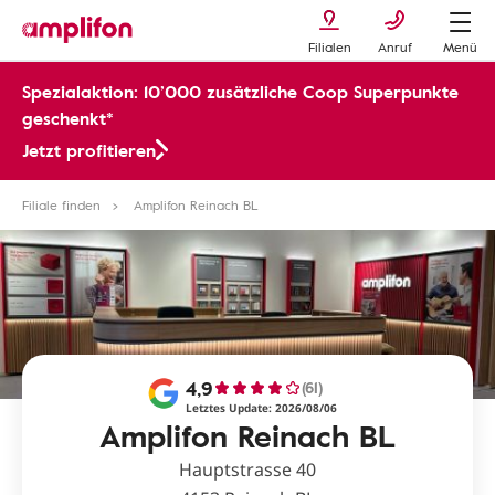
Filialen
Anruf
Menü
Spezialaktion: 10’000 zusätzliche Coop Superpunkte
geschenkt*
Jetzt profitieren
Filiale finden
Amplifon Reinach BL
4,9
(61)
Letztes Update: 2026/08/06
Amplifon Reinach BL
Hauptstrasse 40