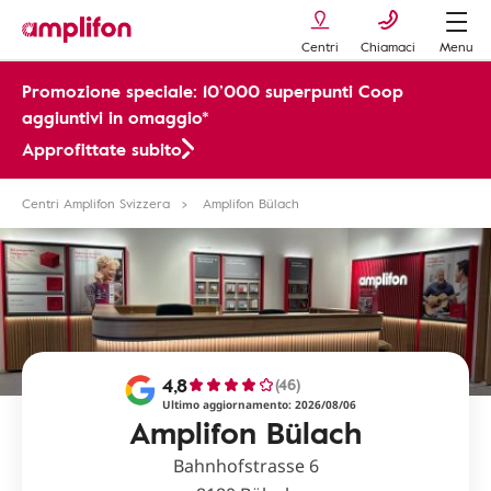
Centri
Chiamaci
Menu
Promozione speciale: 10’000 superpunti Coop
aggiuntivi in omaggio*
Approfittate subito
Centri Amplifon Svizzera
Amplifon Bülach
4,8
(46)
Ultimo aggiornamento: 2026/08/06
Amplifon Bülach
Bahnhofstrasse 6