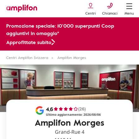
Centri
Chiamaci
Menu
Promozione speciale: 10’000 superpunti Coop
aggiuntivi in omaggio*
Approfittate subito
Centri Amplifon Svizzera
Amplifon Morges
4,6
(26)
Ultimo aggiornamento: 2026/08/06
Amplifon Morges
Grand-Rue 4