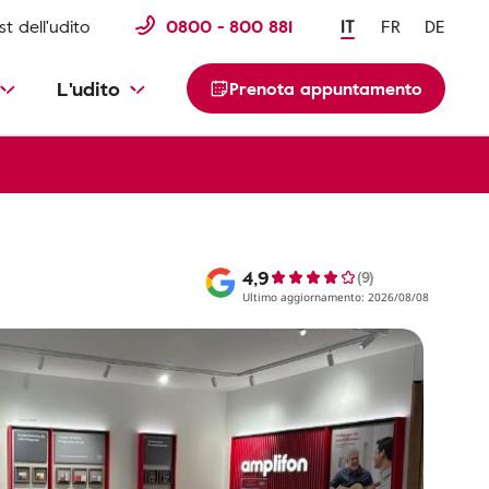
st dell'udito
0800 - 800 881
IT
FR
DE
L'udito
Prenota appuntamento
4,9
(9)
Ultimo aggiornamento: 2026/08/08