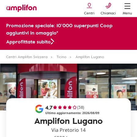
Centri
Chiamaci
Menu
Promozione speciale: 10’000 superpunti Coop
aggiuntivi in omaggio*
Approfittate subito
Centri Amplifon Svizzera
Ticino
Amplifon Lugano
4,7
(38)
Ultimo aggiornamento: 2026/08/09
Amplifon Lugano
Via Pretorio 14