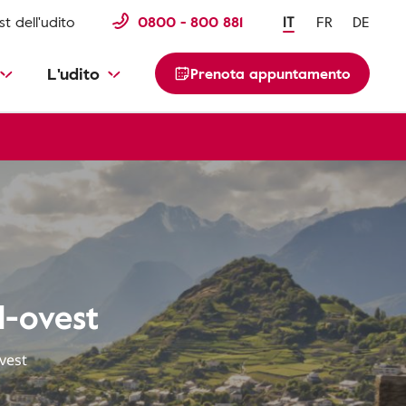
st dell'udito
0800 - 800 881
IT
FR
DE
L'udito
Prenota appuntamento
d-ovest
ovest