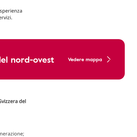
esperienza
rvizi.
del nord-ovest
Vedere mappa
Svizzera
del
enerazione;