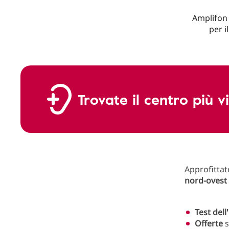
Amplifon 
per i
Trovate il centro più v
Approfittat
nord-ovest
Test dell
Offerte
s