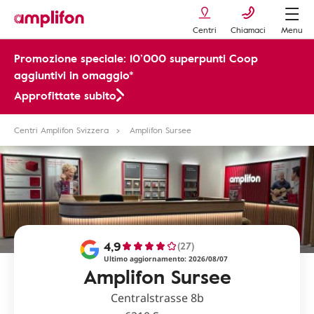
Centri
Chiamaci
Menu
Promozione speciale: 10’000 superpunti Coop
aggiuntivi in omaggio*
Approfittate subito
Centri Amplifon Svizzera
Amplifon Sursee
4,9
(27)
Ultimo aggiornamento: 2026/08/07
Amplifon Sursee
Centralstrasse 8b