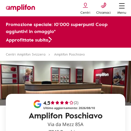
Centri
Chiamaci
Menu
Promozione speciale: 10’000 superpunti Coop
aggiuntivi in omaggio*
Approfittate subito
Centri Amplifon Svizzera
Amplifon Poschiavo
4,5
(2)
Ultimo aggiornamento: 2026/08/10
Amplifon Poschiavo
Via da Mezz 85A