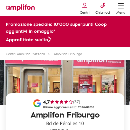
Centri
Chiamaci
Menu
Promozione speciale: 10’000 superpunti Coop
aggiuntivi in omaggio*
Approfittate subito
Centri Amplifon Svizzera
Amplifon Friburgo
4,7
(37)
Ultimo aggiornamento: 2026/08/08
Amplifon Friburgo
Bd de Pérolles 10